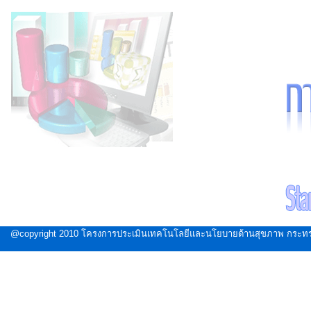
@copyright 2010 โครงการประเมินเทคโนโลยีและนโยบายด้านสุขภาพ กระทรวงส